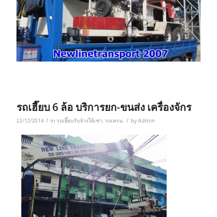
รถเฮี๊ยบ 6 ล้อ บริการยก-ขนส่ง เครื่องจักร
/
/
22/12/2014
in
รถเฮี๊ยบรับจ้างให้เช่า
,
รถเครน
by
Admin