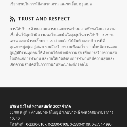
เชื่ยวชาญในการใช้งานรถเครน และรถเฮี้ยบ อยู่เสมอ
TRUST AND RESPECT
การให้บริการด้วยความเคารพ และการสร้างความพึ
งพอใจและความ
เชื่อมั่น ให้ลูกค้ามีความพอใจและมั่นใจสู
งสุดในการใช้บริการเช่ารถ
เครน และเช่ารถเฮี้ยบจากเราว่าจะต้
องได้สินค้าและบริการที่มี
คุณภาพสูงสุดอยู่เสมอ รวมถึงสร้างความพึงพอใจ จากทั้งพนักงานและ
ผู้ปฏิบัติ
งานทุกคน ให้ทำงานได้อย่างมีความสุข เพื่อการสร้างความสุข
ให้เกิดแก่
การทำงาน และก่อให้เกิดสังคมการทำงานที่
มีความสุขและ
เกิดความสามัคคี
ในการร่วมกันพัฒนาองค์กรต่อไป
บริษัท นิวไลน์ ทรานสปอร์ต 2007 จำกัด
55/99 หมู่ที่ 7 ตำบลบางพลีใหญ่ อำเภอบางพลี จังหวัดสมุทรปราการ
10540
โทรศัพท์ :
0-2330-0107
,
0-2330-0108
,
0-2330-0109
,
0-2751-1995